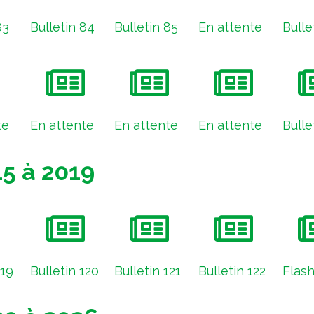
83
Bulletin 84
Bulletin 85
En attente
Bulle
te
En attente
En attente
En attente
Bulle
15 à 2019
119
Bulletin 120
Bulletin 121
Bulletin 122
Flash