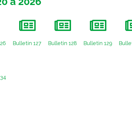
20 à 2026
126
Bulletin 127
Bulletin 128
Bulletin 129
Bulle
134