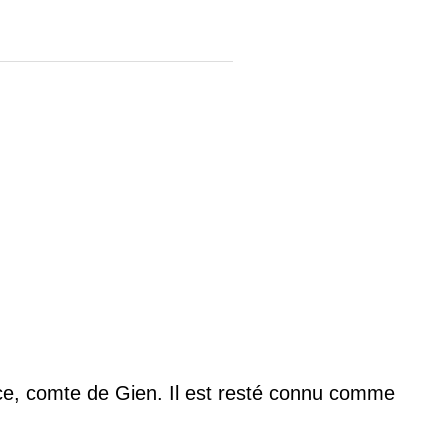
toiles (ou molettes) de
rance, comte de Gien. Il est resté connu comme