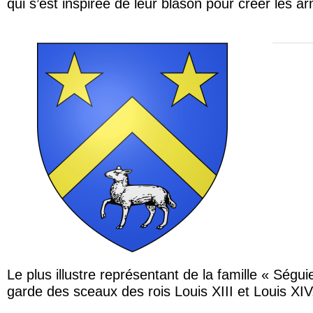
qui s’est inspirée de leur blason pour créer les arm
« d’a
Au ch
même,
Le plus illustre représentant de la famille « Ségu
garde des sceaux des rois Louis XIII et Louis XIV