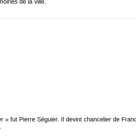
oiries de la ville.
rgent à la face ondée d’azur,
ef d’azur, un chevron d’or accompgné de deux é
 et en pointe d’un mouton d’argent passant »
ier » fut Pierre Séguier. Il devint chancelier de F
.