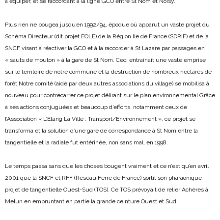
à équiper, et se raccordant à la ligne GCO entre St Nom et Noisy.
Plus rien ne bougea jusqu’en 1992/94, époque où apparut un vaste projet du
Schéma Directeur (dit projet EOLE) de la Région Ile de France (SDRIF) et de la
SNCF visant à réactiver la GCO et à la raccorder à St Lazare par passages en
« sauts de mouton » à la gare de St Nom. Ceci entraînait une vaste emprise
sur le territoire de notre commune et la destruction de nombreux hectares de
forêt.
Notre comité (aidé par deux autres associations du village) se mobilisa à
nouveau pour contrecarrer ce projet délirant sur le plan environnemental.
Grâce
à ses actions conjuguées et beaucoup d’efforts, notamment ceux de
l’Association « L’Etang La Ville : Transport/Environnement », ce projet se
transforma et la solution d’une gare de correspondance à St Nom entre la
tangentielle et la radiale fut entérinée, non sans mal, en 1998.
Le temps passa sans que les choses bougent vraiment et ce n’est qu’en avril
2001 que la SNCF et RFF (Réseau Ferré de France) sortit son pharaonique
projet de tangentielle Ouest-Sud (TOS). Ce TOS prévoyait de relier Achères à
Melun en empruntant en partie la grande ceinture Ouest et Sud.